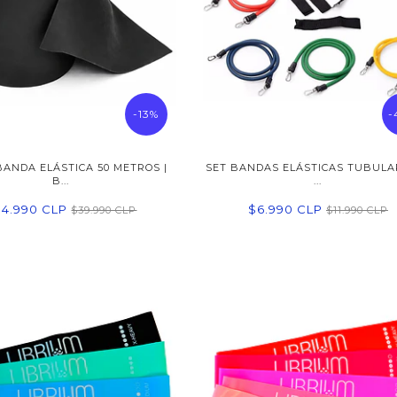
-13%
-
BANDA ELÁSTICA 50 METROS |
SET BANDAS ELÁSTICAS TUBULAR
B...
...
34.990 CLP
$6.990 CLP
$39.990 CLP
$11.990 CLP