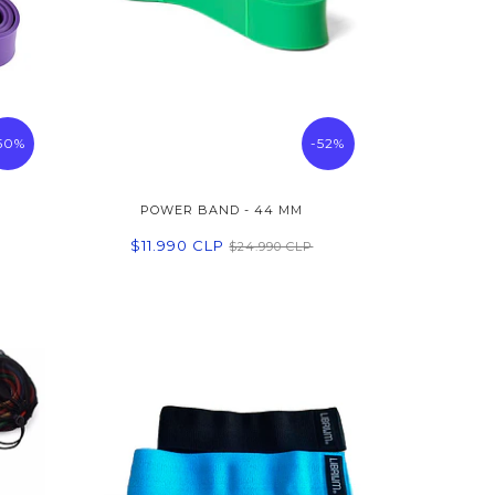
50%
-52%
POWER BAND - 44 MM
$11.990 CLP
$24.990 CLP