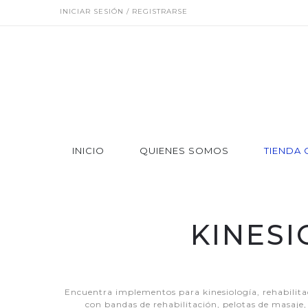
INICIAR SESIÓN / REGISTRARSE
INICIO
QUIENES SOMOS
TIENDA 
KINESI
Encuentra implementos para kinesiología, rehabilitac
con bandas de rehabilitación, pelotas de masaje, 