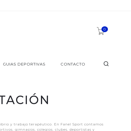
0
GUIAS DEPORTIVAS
CONTACTO
ITACIÓN
librio y trabajo terapéutico. En Fanel Sport contamos
rtivos, gimnasios, colegios, clubes, deportistas y