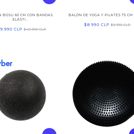
N BOSU 60 CM CON BANDAS
BALÓN DE YOGA Y PILATES 75 CM C
ELÁSTI...
$8.990 CLP
$9.990 CLP
9.990 CLP
$49.990 CLP