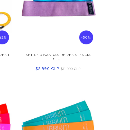
42%
-50%
ES 11
SET DE 3 BANDAS DE RESISTENCIA
GLU...
$5.990 CLP
$11.990 CLP