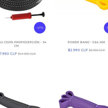
-47%
-
SU COJÍN PROPIOCEPCIÓN - 34
POWER BAND - 0.64 MM
CM
$2.990 CLP
$5.990 CLP
7.990 CLP
$14.990 CLP