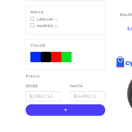
Marca
BALÓ
LIBRIUM
4
MAXPRO
6
$2
COLOR
Precio
DESDE
HASTA