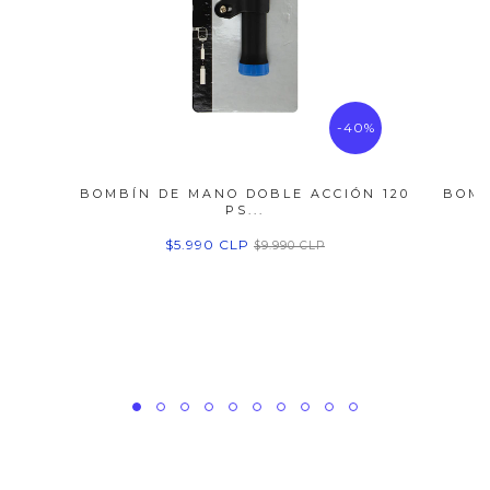
-40%
BOMBÍN DE MANO DOBLE ACCIÓN 120
BOMB
PS...
$5.990 CLP
$9.990 CLP