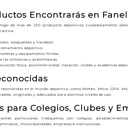
uctos Encontrarás en Fanel
ogo de más de 230 productos deportivos cuidadosamente selecc
práctica.
eibol, básquetbol y handball.
renamiento deportivo.
chonetas y equipamiento fitness.
rras olímpicas y preolímpicas.
cación física, psicomotricidad, natación, clubes y academias depor
econocidas
reconocidas en el mundo deportivo, como Molten, Mitre, ORX, Max
ables, originales y adecuados para distintos niveles de uso.
s para Colegios, Clubes y E
entes particulares, trabajamos con colegios, establecimientos
gimnasios, municipalidades, empresas e instituciones.