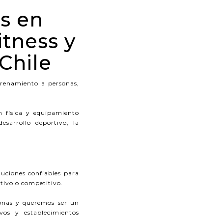
as en
tness y
Chile
ntrenamiento a personas,
n física y equipamiento
esarrollo deportivo, la
luciones confiables para
tivo o competitivo.
sonas y queremos ser un
ivos y establecimientos