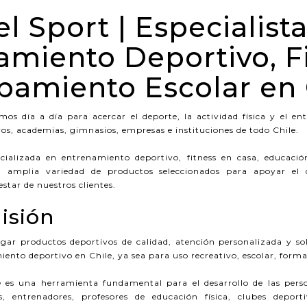
l Sport | Especialist
amiento Deportivo, Fi
pamiento Escolar en 
os día a día para acercar el deporte, la actividad física y el e
vos, academias, gimnasios, empresas e instituciones de todo Chile.
ializada en entrenamiento deportivo, fitness en casa, educació
a amplia variedad de productos seleccionados para apoyar el d
nestar de nuestros clientes.
isión
gar productos deportivos de calidad, atención personalizada y so
ento deportivo en Chile, ya sea para uso recreativo, escolar, forma
 es una herramienta fundamental para el desarrollo de las per
s, entrenadores, profesores de educación física, clubes deport