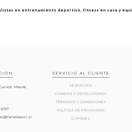
alistas en entrenamiento deportivo, fitness en casa y eq
CIÓN
SERVICIO AL CLIENTE
DESPACHOS
 Curicó, Maule,
CAMBIOS Y DEVOLUCIONES
TÉRMINOS Y CONDICIONES
96157
POLÍTICA DE PRIVACIDAD
as@fanelsport.cl
CUPONES