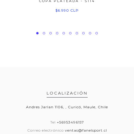
COPA PLATEADA - S114
$6.990 CLP
LOCALIZACIÓN
Andres Jarlan 1106, , Curicó, Maule, Chile
Tel
+56953496157
Correo electrónico
ventas@fanelsport.cl