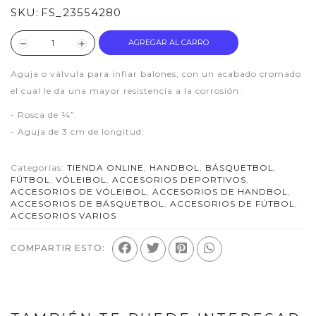
SKU:
FS_23554280
AGREGAR AL CARRO
Aguja o válvula para inflar balones, con un acabado cromado
el cual le da una mayor resistencia a la corrosión.
- Rosca de ¼”.
- Aguja de 3 cm de longitud.
Categorías:
TIENDA ONLINE
,
HANDBOL
,
BÁSQUETBOL
,
FÚTBOL
,
VÓLEIBOL
,
ACCESORIOS DEPORTIVOS
,
ACCESORIOS DE VÓLEIBOL
,
ACCESORIOS DE HANDBOL
,
ACCESORIOS DE BÁSQUETBOL
,
ACCESORIOS DE FÚTBOL
,
ACCESORIOS VARIOS
COMPARTIR ESTO: