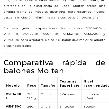
diferencia en la experiencia de juego. Molten ofrece una
amplia gama de modelos diseñados para distintos niveles,
desde la iniciación infantil hasta la competición profesional.
En esta guía compararemos los modelos V5C1400-L,
V5M1500, V5M2200, V5M3500, V5M4000, V5M4500 y
V5M5000 para ayudarte a elegir el balón que mejor se adapte
a tus necesidades.
Comparativa rápida de
balones Molten
Textura /
Nivel
Modelo
Peso
Tamaño
Superficie
recomendad
V5C1400-
170-
Oficial
EVA suave
Iniciación
L
190 g
infantil
V5M1500
260-
Oficial
Sintético
Escolar