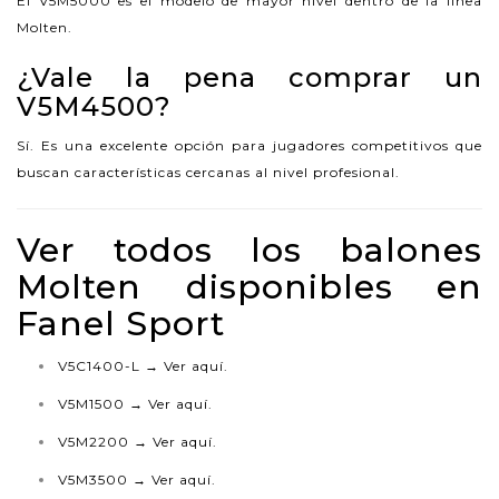
El V5M5000 es el modelo de mayor nivel dentro de la línea
Molten.
¿Vale la pena comprar un
V5M4500?
Sí. Es una excelente opción para jugadores competitivos que
buscan características cercanas al nivel profesional.
Ver todos los balones
Molten disponibles en
Fanel Sport
V5C1400-L →
Ver aquí.
V5M1500 →
Ver aquí.
V5M2200 →
Ver aquí.
V5M3500 →
Ver aquí.