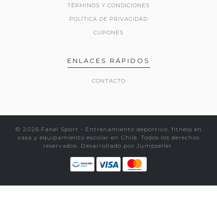
TÉRMINOS Y CONDICIONES
POLÍTICA DE PRIVACIDAD
CUPONES
ENLACES RÁPIDOS
CONTACTO
© 2026 Fanel Sport - Entrenamiento deportivo, fitness en
casa y equipamiento escolar en Chile. Todos los derechos
reservados.
Desarrollado por Jumpseller
.