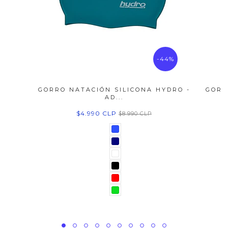
-44%
GORRO NATACIÓN SILICONA HYDRO -
GORR
AD...
$4.990 CLP
$8.990 CLP