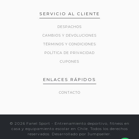
SERVICIO AL CLIENTE
DESPACHOS
CAMBIOS Y DEVOLUCIONES
TÉRMINOS Y CONDICIONES
POLÍTICA DE PRIVACIDAD
CUPONES
ENLACES RÁPIDOS
CONTACTO
© 2026 Fanel Sport - Entrenamiento deportivo, fitness en
casa y equipamiento escolar en Chile. Todos los derechos
reservados.
Desarrollado por Jumpseller
.