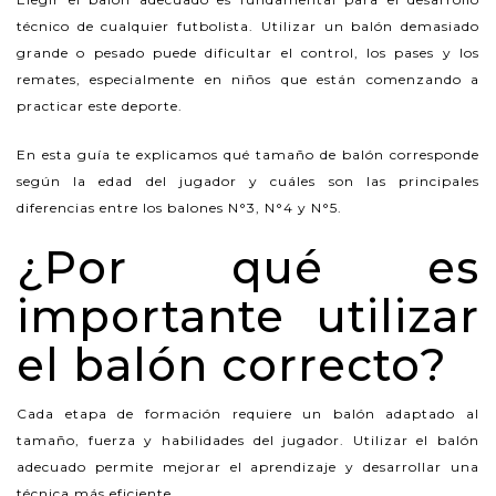
técnico de cualquier futbolista. Utilizar un balón demasiado
grande o pesado puede dificultar el control, los pases y los
remates, especialmente en niños que están comenzando a
practicar este deporte.
En esta guía te explicamos qué tamaño de balón corresponde
según la edad del jugador y cuáles son las principales
diferencias entre los balones N°3, N°4 y N°5.
¿Por qué es
importante utilizar
el balón correcto?
Cada etapa de formación requiere un balón adaptado al
tamaño, fuerza y habilidades del jugador. Utilizar el balón
adecuado permite mejorar el aprendizaje y desarrollar una
técnica más eficiente.