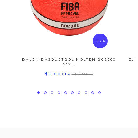
-32%
BALÓN BÁSQUETBOL MOLTEN BG2000
BA
N°7...
$12.990 CLP
$18.990 CLP